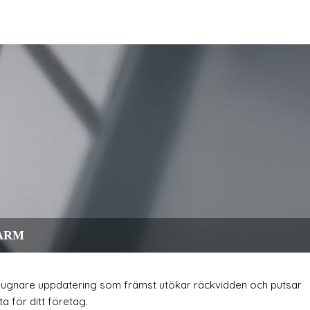
n ARM
 en lugnare uppdatering som främst utökar räckvidden och putsar
a för ditt företag.