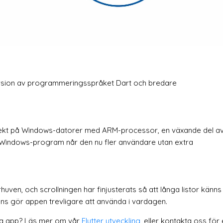
sion av programmeringsspråket Dart och bredare
irekt på Windows-datorer med ARM-processor, en växande del a
 Windows-program når den nu fler användare utan extra
uven, och scrollningen har finjusterats så att långa listor känns
ns gör appen trevligare att använda i vardagen.
ästa app? Läs mer om vår
Flutter utveckling
, eller kontakta oss för 