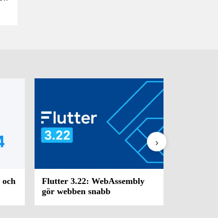
›
U och
Flutter 3.22: WebAssembly
Flutter 3.
gör webben snabb
Impeller 