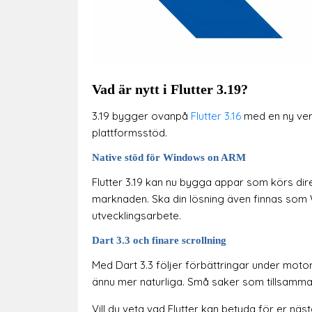
Vad är nytt i Flutter 3.19?
3.19 bygger ovanpå
Flutter 3.16
med en ny ver
plattformsstöd.
Native stöd för Windows on ARM
Flutter 3.19 kan nu bygga appar som körs d
marknaden. Ska din lösning även finnas som
utvecklingsarbete.
Dart 3.3 och finare scrollning
Med Dart 3.3 följer förbättringar under motorh
ännu mer naturliga. Små saker som tillsamma
Vill du veta vad Flutter kan betyda för er n