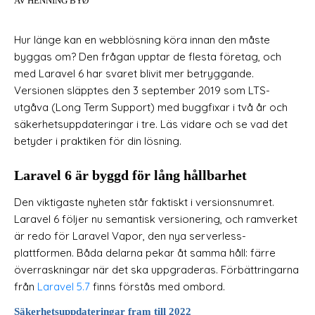
AV HENNING BYØ
Hur länge kan en webblösning köra innan den måste
byggas om? Den frågan upptar de flesta företag, och
med Laravel 6 har svaret blivit mer betryggande.
Versionen släpptes den 3 september 2019 som LTS-
utgåva (Long Term Support) med buggfixar i två år och
säkerhetsuppdateringar i tre. Läs vidare och se vad det
betyder i praktiken för din lösning.
Laravel 6 är byggd för lång hållbarhet
Den viktigaste nyheten står faktiskt i versionsnumret.
Laravel 6 följer nu semantisk versionering, och ramverket
är redo för Laravel Vapor, den nya serverless-
plattformen. Båda delarna pekar åt samma håll: färre
överraskningar när det ska uppgraderas. Förbättringarna
från
Laravel 5.7
finns förstås med ombord.
Säkerhetsuppdateringar fram till 2022