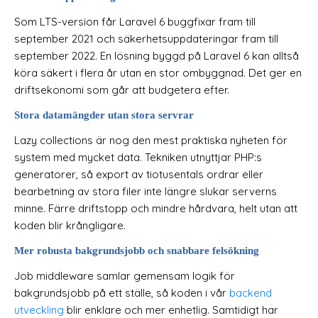
Som LTS-version får Laravel 6 buggfixar fram till
september 2021 och säkerhetsuppdateringar fram till
september 2022. En lösning byggd på Laravel 6 kan alltså
köra säkert i flera år utan en stor ombyggnad. Det ger en
driftsekonomi som går att budgetera efter.
Stora datamängder utan stora servrar
Lazy collections är nog den mest praktiska nyheten för
system med mycket data. Tekniken utnyttjar PHP:s
generatorer, så export av tiotusentals ordrar eller
bearbetning av stora filer inte längre slukar serverns
minne. Färre driftstopp och mindre hårdvara, helt utan att
koden blir krångligare.
Mer robusta bakgrundsjobb och snabbare felsökning
Job middleware samlar gemensam logik för
bakgrundsjobb på ett ställe, så koden i vår
backend
utveckling
blir enklare och mer enhetlig. Samtidigt har