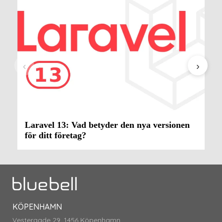
‹
›
Laravel 13: Vad betyder den nya versionen
för ditt företag?
KÖPENHAMN
Vestergade 29, 1456 Köpenhamn