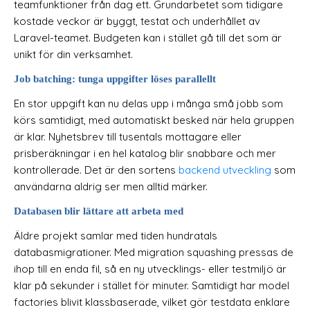
teamfunktioner från dag ett. Grundarbetet som tidigare
kostade veckor är byggt, testat och underhållet av
Laravel-teamet. Budgeten kan i stället gå till det som är
unikt för din verksamhet.
Job batching: tunga uppgifter löses parallellt
En stor uppgift kan nu delas upp i många små jobb som
körs samtidigt, med automatiskt besked när hela gruppen
är klar. Nyhetsbrev till tusentals mottagare eller
prisberäkningar i en hel katalog blir snabbare och mer
kontrollerade. Det är den sortens
backend utveckling
som
användarna aldrig ser men alltid märker.
Databasen blir lättare att arbeta med
Äldre projekt samlar med tiden hundratals
databasmigrationer. Med migration squashing pressas de
ihop till en enda fil, så en ny utvecklings- eller testmiljö är
klar på sekunder i stället för minuter. Samtidigt har model
factories blivit klassbaserade, vilket gör testdata enklare