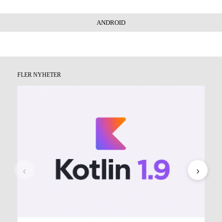
ANDROID
FLER NYHETER
‹
›