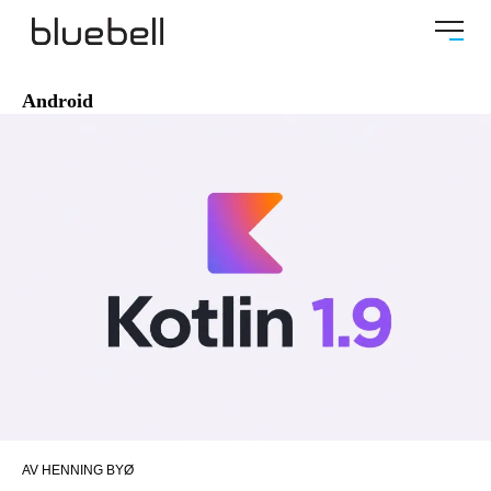
Android
AV HENNING BYØ