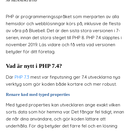
AV HENNING BYØ
PHP är programmeringsspråket som merparten av alla
hemsidor och webblösningar körs på, inklusive de flesta
av våra på Bluebell. Det är den sista stora versionen i 7-
serien, innan det stora steget till PHP 8. PHP 7.4 släpptes i
november 2019. Läs vidare och få veta vad versionen
betyder för ditt företag.
Vad är nytt i PHP 7.4?
Där
PHP 7.3
mest var finputsning ger 7.4 utvecklarna nya
verktyg som gör koden både kortare och mer robust.
Renare kod med typed properties
Med typed properties kan utvecklaren ange exakt vilken
sorts data som hör hemma var. Det fångar fel tidigt, innan
de når dina användare, och gör koden lättare att
underhålla. För dig betyder det färre fel och en lösning