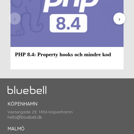
‹
›
PHP 8.4: Property hooks och mindre kod
KÖPENHAMN
Vestergade 29, 1456 Köpenhamn
hello@bluebell.dk
MALMÖ